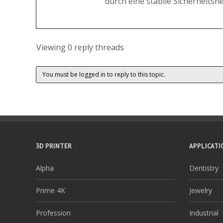
durch eine stabile Sicherheits
Viewing 0 reply threads
You must be logged in to reply to this topic.
3D PRINTER
APPLICATI
Alpha
Dentistry
Prime 4K
Jewelry
Profession
Industrial