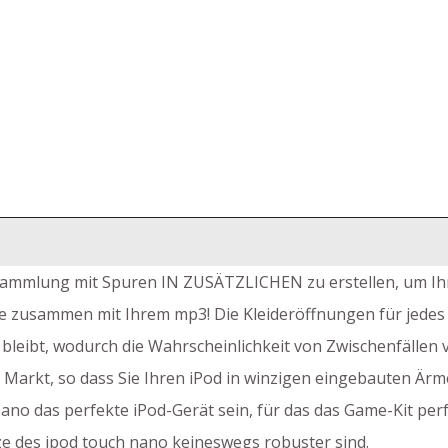
ne Sammlung mit Spuren IN ZUSÄTZLICHEN zu erstellen, um Ih
le zusammen mit Ihrem mp3! Die Kleideröffnungen für jedes 
leibt, wodurch die Wahrscheinlichkeit von Zwischenfällen v
em Markt, so dass Sie Ihren iPod in winzigen eingebauten Ä
no das perfekte iPod-Gerät sein, für das das Game-Kit perfe
e des ipod touch nano keineswegs robuster sind.