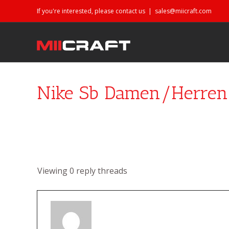
If you're interested, please contact us
|
sales@miicraft.com
Nike Sb Damen/Herren
Viewing 0 reply threads