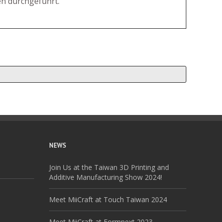
en durchgeführt.
NEWS
Join Us at the Taiwan 3D Printing and
Additive Manufacturing Show 2024!
Meet MiiCraft at Touch Taiwan 2024
Meet MiiCraft at Formnext 2023