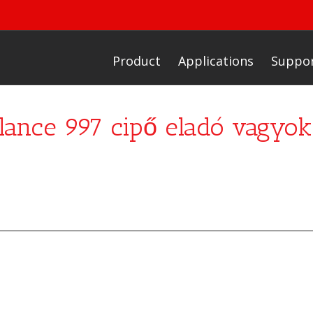
Product
Applications
Suppo
nce 997 cipő eladó vagyok