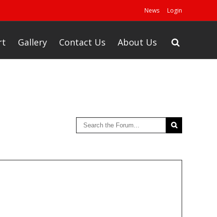
News
Login
rt
Gallery
Contact Us
About Us