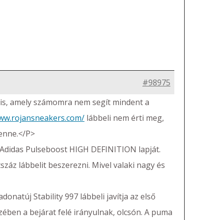
#98975
l is, amely számomra nem segít mindent a
www.rojansneakers.com/
lábbeli nem érti meg,
enne.</P>
s Adidas Pulseboost HIGH DEFINITION lapját.
áz lábbelit beszerezni. Mivel valaki nagy és
onatúj Stability 997 lábbeli javítja az első
szében a bejárat felé irányulnak, olcsón. A puma