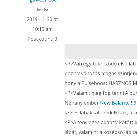
Member
2019-11-30 at
10:15 am
Post count: 0
<P>Van egy tükröződő első láb 
pozitív változás magas szintjé
hogy a Pulseboost HASZNOS ME
<P>Valamit meg fog tenni A pum
Néhány ember
New Balance 997
széles lábakkal rendelkezik, a 
<P>A tényleges adaptív kötött le
lábát, valamint a középső láb t