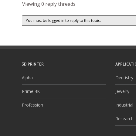
Viewing 0 reply threads
You must be logged in to reply to this topic.
3D PRINTER
APPLICATI
Alpha
Dentistry
Prime 4K
Jewelry
Profession
Industrial
Research