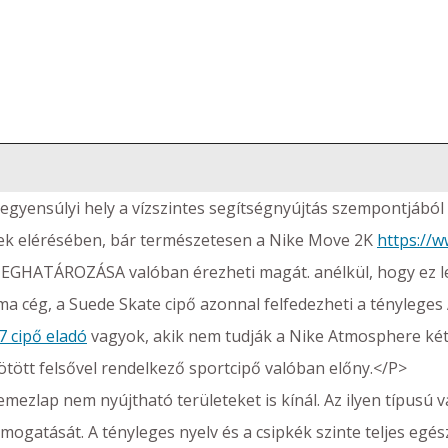
egyensúlyi hely a vízszintes segítségnyújtás szempontjábó
nek elérésében, bár természetesen a Nike Move 2K
https://
GHATÁROZÁSA valóban érezheti magát. anélkül, hogy ez l
a cég, a Suede Skate cipő azonnal felfedezheti a ténylege
 cipő eladó
vagyok, akik nem tudják a Nike Atmosphere kétsz
kötött felsővel rendelkező sportcipő valóban előny.</P>
mezlap nem nyújtható területeket is kínál. Az ilyen típusú vad
ámogatását. A tényleges nyelv és a csipkék szinte teljes egé