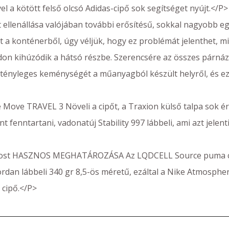
el a kötött felső olcsó Adidas-cipő sok segítséget nyújt.</P>
 ellenállása valójában további erősítésű, sokkal nagyobb e
t a konténerből, úgy véljük, hogy ez problémát jelenthet, 
 kihúzódik a hátsó részbe. Szerencsére az összes párnázat 
i tényleges keménységét a műanyagból készült helyről, és e
Move TRAVEL 3 Növeli a cipőt, a Traxion külső talpa sok ér
fenntartani, vadonatúj Stability 997 lábbeli, ami azt jelenti
oost HASZNOS MEGHATÁROZÁSA Az LQDCELL Source puma cég
jordan lábbeli 340 gr 8,5-ös méretű, ezáltal a Nike Atmosph
 cipő.</P>