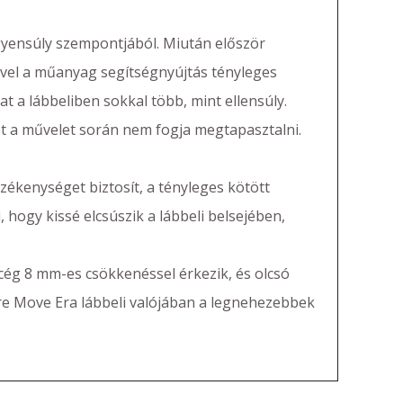
gyensúly szempontjából. Miután először
mivel a műanyag segítségnyújtás tényleges
a lábbeliben sokkal több, mint ellensúly.
zt a művelet során nem fogja megtapasztalni.
zékenységet biztosít, a tényleges kötött
, hogy kissé elcsúszik a lábbeli belsejében,
 8 mm-es csökkenéssel érkezik, és olcsó
ere Move Era lábbeli valójában a legnehezebbek