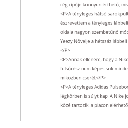
cég cipője könnyen érthető, miv
<P>A tényleges hátsó sarokpult
észrevettem a tényleges lábbeli
oldala nagyon szembetűnő módon
Yeezy Növelje a hétszáz lábbel
</P>
<P>Annak ellenére, hogy a Nike 
felsőrész nem képes sok mindent 
miközben cserél.</P>
<P>A tényleges Adidas Pulseb
légkörben is súlyt kap. A Nike 
közé tartozik. a piacon elérhető