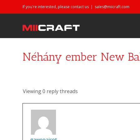
If you're interested, please contact us
|
sales@miicraft.com
Néhány ember New Bala
Viewing 0 reply threads
gaweoaicot