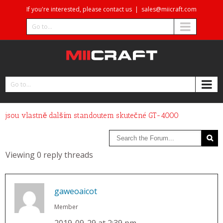
If you're interested, please contact us
|
sales@miicraft.com
Go to...
Go to...
jsou vlastně dalším standoutem skutečné GT-4000
Viewing 0 reply threads
gaweoaicot
Member