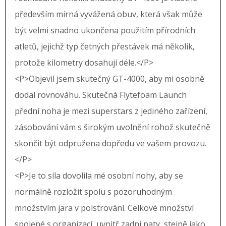
především mírná vyvážená obuv, která však může
být velmi snadno ukončena použitím přírodních
atletů, jejichž typ četných přestávek má několik,
protože kilometry dosahují déle.</P>
<P>Objevil jsem skutečný GT-4000, aby mi osobně
dodal rovnováhu. Skutečná Flytefoam Launch
přední noha je mezi superstars z jediného zařízení,
zásobování vám s širokým uvolnění rohož skutečně
skončit být odpružena dopředu ve vašem provozu.
</P>
<P>Je to síla dovolila mé osobní nohy, aby se
normálně rozložit spolu s pozoruhodným
množstvím jara v polstrování. Celkové množství
spojené s organizací, uvnitř zadní paty, stejně jako