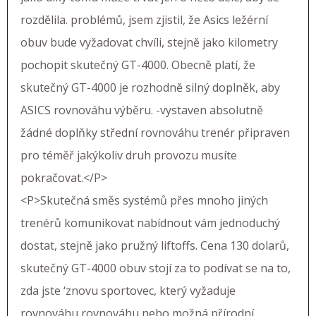
rozdělila. problémů, jsem zjistil, že Asics ležérní
obuv bude vyžadovat chvíli, stejně jako kilometry
pochopit skutečný GT-4000. Obecně platí, že
skutečný GT-4000 je rozhodně silný doplněk, aby
ASICS rovnováhu výběru. -vystaven absolutně
žádné doplňky střední rovnováhu trenér připraven
pro téměř jakýkoliv druh provozu musíte
pokračovat.</P>
<P>Skutečná směs systémů přes mnoho jiných
trenérů komunikovat nabídnout vám jednoduchý
dostat, stejně jako pružný liftoffs. Cena 130 dolarů,
skutečný GT-4000 obuv stojí za to podívat se na to,
zda jste ‘znovu sportovec, který vyžaduje
rovnováhu rovnováhu nebo možná přírodní