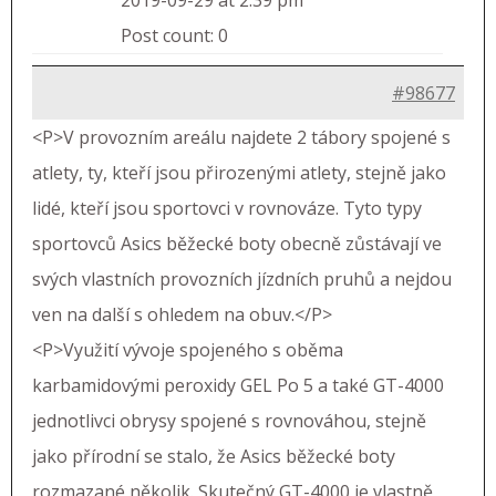
2019-09-29 at 2:39 pm
Post count: 0
#98677
<P>V provozním areálu najdete 2 tábory spojené s
atlety, ty, kteří jsou přirozenými atlety, stejně jako
lidé, kteří jsou sportovci v rovnováze. Tyto typy
sportovců Asics běžecké boty obecně zůstávají ve
svých vlastních provozních jízdních pruhů a nejdou
ven na další s ohledem na obuv.</P>
<P>Využití vývoje spojeného s oběma
karbamidovými peroxidy GEL Po 5 a také GT-4000
jednotlivci obrysy spojené s rovnováhou, stejně
jako přírodní se stalo, že Asics běžecké boty
rozmazané několik. Skutečný GT-4000 je vlastně