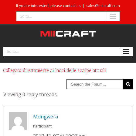
If you're interested, please contact us
|
sales@miicraft.com
Go to...
Go to...
Collegato direttamente ai lacci delle scarpe attuali
Viewing 0 reply threads
Mongwera
Participant