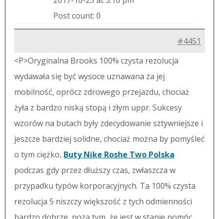
2017-10-25 at 3:16 pm
Post count: 0
#4451
<P>Oryginalna Brooks 100% czysta rezolucja
wydawała się być wysoce uznawana za jej
mobilność, oprócz zdrowego przejazdu, chociaż
żyła z bardzo niską stopą i złym uppr. Sukcesy
wzorów na butach były zdecydowanie sztywniejsze i
jeszcze bardziej solidne, chociaż można by pomyśleć
o tym ciężko,
Buty Nike Roshe Two Polska
podczas gdy przez dłuższy czas, zwłaszcza w
przypadku typów korporacyjnych. Ta 100% czysta
rezolucja 5 niszczy większość z tych odmienności
bardzo dobrze, poza tym, że jest w stanie pomóc