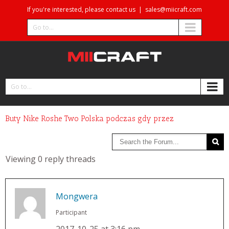
If you're interested, please contact us
|
sales@miicraft.com
Go to...
Go to...
Buty Nike Roshe Two Polska podczas gdy przez
Viewing 0 reply threads
Mongwera
Participant